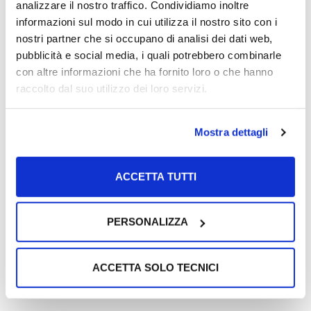
analizzare il nostro traffico. Condividiamo inoltre
informazioni sul modo in cui utilizza il nostro sito con i
Rettangolare con scala
Rettangolare con scala
nostri partner che si occupano di analisi dei dati web,
pubblicità e social media, i quali potrebbero combinarle
recessa sul lato lungo
recessa sul lato corto
con altre informazioni che ha fornito loro o che hanno
raccolto dal suo utilizzo dei loro servizi.
Forma libera
Mostra dettagli
personalizzata
(indicare maggiori dettagli nel
Fagiolo
campo Ulteriori informazioni)
ACCETTA TUTTI
DIMENSIONI DELLA PISCINA
PERSONALIZZA
ACCETTA SOLO TECNICI
ALTEZZA DELLA PISCINA