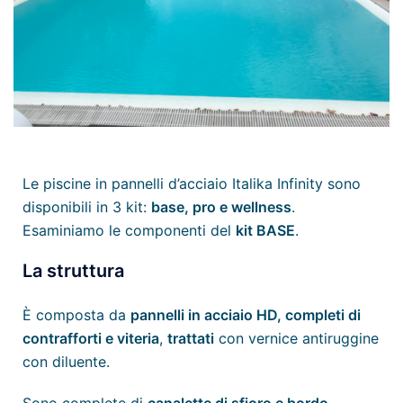
Le piscine in pannelli d’acciaio Italika Infinity sono
disponibili in 3 kit:
base, pro e wellness
.
Esaminiamo le componenti del
kit BASE
.
La struttura
È composta da
pannelli in acciaio HD, completi di
contrafforti e viteria
,
trattati
con vernice antiruggine
con diluente.
Sono complete di
canalette di sfioro e bordo