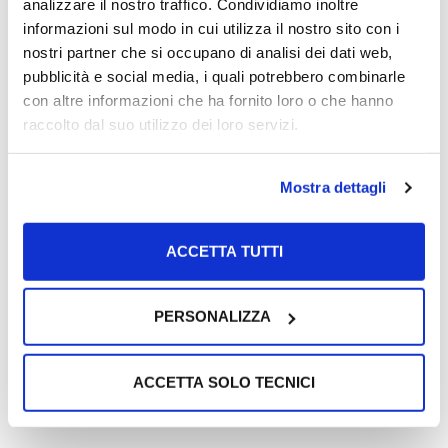
analizzare il nostro traffico. Condividiamo inoltre
informazioni sul modo in cui utilizza il nostro sito con i
TIPOLOGIA DI PISCINA
nostri partner che si occupano di analisi dei dati web,
pubblicità e social media, i quali potrebbero combinarle
Steel
(Interrata in pannelli d'acciaio a skimmer sfioratore)
con altre informazioni che ha fornito loro o che hanno
Steel Easy
(Interrata in pannelli d'acciaio fai da te)
raccolto dal suo utilizzo dei loro servizi.
Steel Infinity
(Interrata in pannelli d'acciaio a sfioro)
Blok
(Interrata in casseri)
Mostra dettagli
Soft
(Fuori terra morbida)
Gemma
(Fuori terra con idromassaggio)
ACCETTA TUTTI
FORMA DELLA PISCINA
PERSONALIZZA
Rettangolare con
ACCETTA SOLO TECNICI
Rettangolare
scala romana